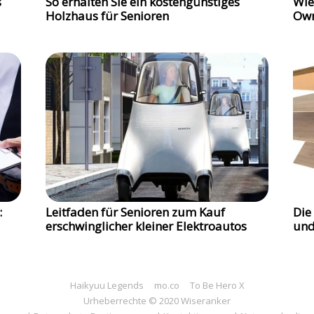
s
So erhalten Sie ein kostengünstiges
Wie
Holzhaus für Senioren
Own
:
Leitfaden für Senioren zum Kauf
Die
erschwinglicher kleiner Elektroautos
und
Haikyuu Legends
mo.co
To Be Hero X
Urheberrechte © 2020 Wiseranker