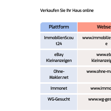
Verkaufen Sie Ihr Haus online
Plattform
Webse
ImmobilienScou
www.immobilie
t24
e
eBay
www.eb
Kleinanzeigen
kleinanzei
Ohne-
www.ohne-ma
Makler.net
Immonet
www.immon
WG-Gesucht
www.wg-ges