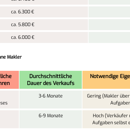
ca. 6.300 €
ca. 5.800 €
ca. 6.000 €
hne Makler
liche
Durchschnittliche
Notwendige Eige
hren
Dauer des Verkaufs
3-6 Monate
Gering (Makler übe
ises
Aufgaben
6-9 Monate
Hoch (Verkäufer 
Aufgaben selbst 