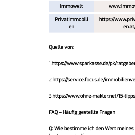
Immowelt
www.immow
Privatimmobili
https://www.pri
en
en.at
Quelle von:
1.
https://www.sparkasse.de/pk/ratgeb
2.
https://service.focus.de/immobilienv
3.
https://www.ohne-makler.net/15-tipps
FAQ – Häufig gestellte Fragen
Q: Wie bestimme ich den Wert meines