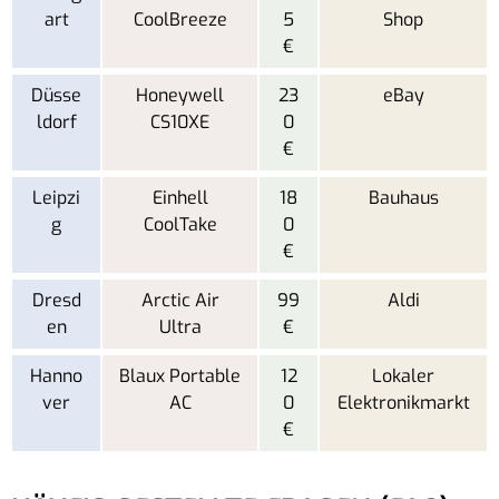
art
CoolBreeze
5
Shop
€
Düsse
Honeywell
23
eBay
ldorf
CS10XE
0
€
Leipzi
Einhell
18
Bauhaus
g
CoolTake
0
€
Dresd
Arctic Air
99
Aldi
en
Ultra
€
Hanno
Blaux Portable
12
Lokaler
ver
AC
0
Elektronikmarkt
€