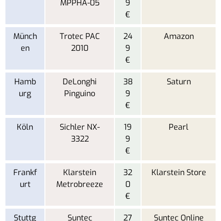
MPPHA-05
9
€
Münch
Trotec PAC
24
Amazon
en
2010
9
€
Hamb
DeLonghi
38
Saturn
urg
Pinguino
9
€
Köln
Sichler NX-
19
Pearl
3322
9
€
Frankf
Klarstein
32
Klarstein Store
urt
Metrobreeze
0
€
Stuttg
Suntec
27
Suntec Online