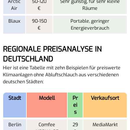
Arctic
50-120
Sehr günstig, für sehr kleine
Air
€
Räume
Blaux
90-150
Portable, geringer
€
Energieverbrauch
REGIONALE PREISANALYSE IN
DEUTSCHLAND
Hier ist eine Tabelle mit zehn Beispielen für preiswerte
Klimaanlagen ohne Abluftschlauch aus verschiedenen
deutschen Städten:
Stadt
Modell
Pr
Verkaufsort
ei
s
Berlin
Comfee
29
MediaMarkt