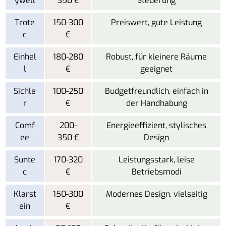
ywell
350 €
Steuerung
Trote
150-300
Preiswert, gute Leistung
c
€
Einhel
180-280
Robust, für kleinere Räume
l
€
geeignet
Sichle
100-250
Budgetfreundlich, einfach in
r
€
der Handhabung
Comf
200-
Energieeffizient, stylisches
ee
350 €
Design
Sunte
170-320
Leistungsstark, leise
c
€
Betriebsmodi
Klarst
150-300
Modernes Design, vielseitig
ein
€