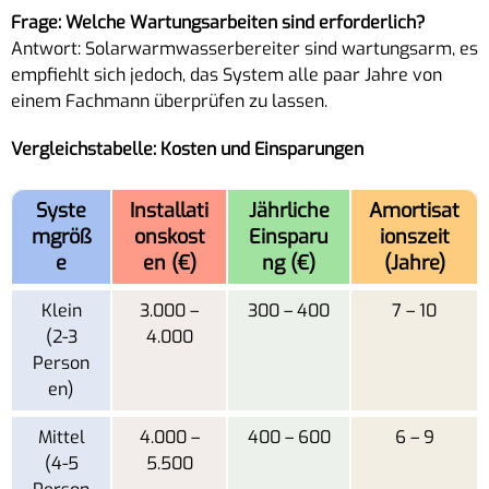
Frage: Welche Wartungsarbeiten sind erforderlich?
Antwort: Solarwarmwasserbereiter sind wartungsarm, es
empfiehlt sich jedoch, das System alle paar Jahre von
einem Fachmann überprüfen zu lassen.
Vergleichstabelle: Kosten und Einsparungen
Syste
Installati
Jährliche
Amortisat
mgröß
onskost
Einsparu
ionszeit
e
en (€)
ng (€)
(Jahre)
Klein
3.000 –
300 – 400
7 – 10
(2-3
4.000
Person
en)
Mittel
4.000 –
400 – 600
6 – 9
(4-5
5.500