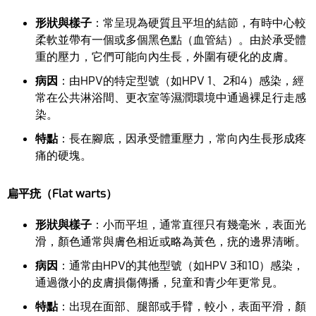
形狀與樣子
：常呈現為硬質且平坦的結節，有時中心較
柔軟並帶有一個或多個黑色點（血管結）。由於承受體
重的壓力，它們可能向內生長，外圍有硬化的皮膚。
病因
：由HPV的特定型號（如HPV 1、2和4）感染，經
常在公共淋浴間、更衣室等濕潤環境中通過裸足行走感
染。
特點
：長在腳底，因承受體重壓力，常向內生長形成疼
痛的硬塊。
扁平疣（Flat warts）
形狀與樣子
：小而平坦，通常直徑只有幾毫米，表面光
滑，顏色通常與膚色相近或略為黃色，疣的邊界清晰。
病因
：通常由HPV的其他型號（如HPV 3和10）感染，
通過微小的皮膚損傷傳播，兒童和青少年更常見。
特點
：出現在面部、腿部或手臂，較小，表面平滑，顏