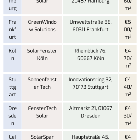
mb
Solar
20457 Hamburg
60/
urg
m²
Fra
GreenWindo
Umweltstraße 88,
€5
nkf
w Solutions
60311 Frankfurt
00/
urt
m²
Köl
SolarFenster
Rheinblick 76,
€4
n
Köln
50667 Köln
70/
m²
Stu
Sonnenfenst
Innovationsring 32,
€4
ttg
er Tech
70173 Stuttgart
40/
art
m²
Dre
FensterTech
Altmarkt 21, 01067
€4
sde
Solar
Dresden
30/
n
m²
Lei
SolarSpar
Hauptstraße 45,
€4