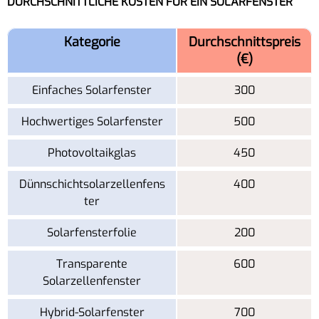
DURCHSCHNITTLICHE KOSTEN FÜR EIN SOLARFENSTER
Kategorie
Durchschnittspreis
(€)
Einfaches Solarfenster
300
Hochwertiges Solarfenster
500
Photovoltaikglas
450
Dünnschichtsolarzellenfens
400
ter
Solarfensterfolie
200
Transparente
600
Solarzellenfenster
Hybrid-Solarfenster
700