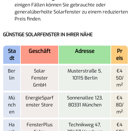
einigen Fällen können Sie gebrauchte oder
generalüberholte Solarfenster zu einem reduzierten
Preis finden.
GÜNSTIGE SOLARFENSTER IN IHRER NÄHE
Sta
Geschäft
Adresse
Pr
dt
eis
Ber
Solar
Musterstraße 5,
€4
lin
Fenster
10115 Berlin
50/
GmbH
m²
Mü
EnergieSparf
Sonnenallee 123,
€4
nch
enster Store
80331 München
80/
en
m²
Ha
FensterPlus
Technikweg 47,
€4