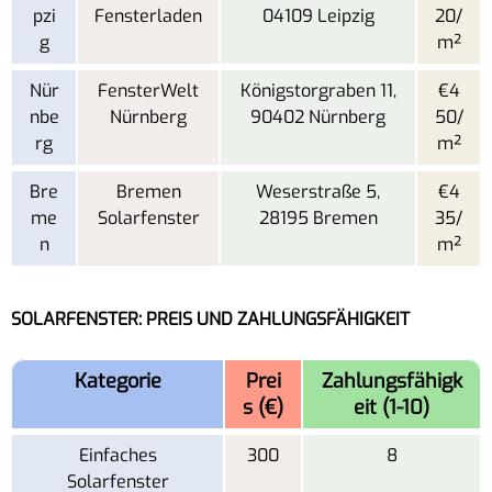
pzi
Fensterladen
04109 Leipzig
20/
g
m²
Nür
FensterWelt
Königstorgraben 11,
€4
nbe
Nürnberg
90402 Nürnberg
50/
rg
m²
Bre
Bremen
Weserstraße 5,
€4
me
Solarfenster
28195 Bremen
35/
n
m²
SOLARFENSTER: PREIS UND ZAHLUNGSFÄHIGKEIT
Kategorie
Prei
Zahlungsfähigk
s (€)
eit (1-10)
Einfaches
300
8
Solarfenster