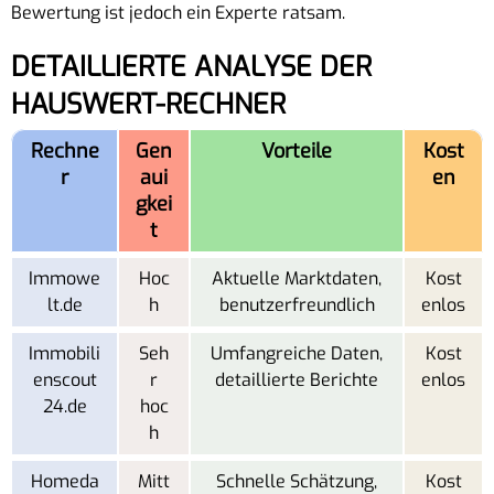
Bewertung ist jedoch ein Experte ratsam.
DETAILLIERTE ANALYSE DER
HAUSWERT-RECHNER
Rechne
Gen
Vorteile
Kost
r
aui
en
gkei
t
Immowe
Hoc
Aktuelle Marktdaten,
Kost
lt.de
h
benutzerfreundlich
enlos
Immobili
Seh
Umfangreiche Daten,
Kost
enscout
r
detaillierte Berichte
enlos
24.de
hoc
h
Homeda
Mitt
Schnelle Schätzung,
Kost