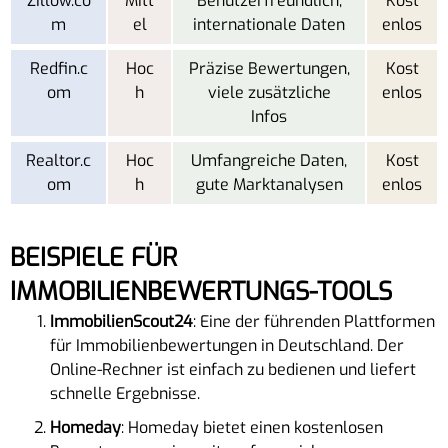
Zillow.co
Mitt
Benutzerfreundlich,
Kost
m
el
internationale Daten
enlos
Redfin.c
Hoc
Präzise Bewertungen,
Kost
om
h
viele zusätzliche
enlos
Infos
Realtor.c
Hoc
Umfangreiche Daten,
Kost
om
h
gute Marktanalysen
enlos
BEISPIELE FÜR
IMMOBILIENBEWERTUNGS-TOOLS
ImmobilienScout24
: Eine der führenden Plattformen
für Immobilienbewertungen in Deutschland. Der
Online-Rechner ist einfach zu bedienen und liefert
schnelle Ergebnisse.
Homeday
: Homeday bietet einen kostenlosen