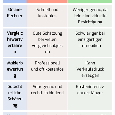
Online-
Schnell und
Weniger genau, da
Rechner
kostenlos
keine individuelle
Besichtigung
Vergleic
Gute Schätzung
Schwieriger bei
hswertv
bei vielen
einzigartigen
erfahre
Vergleichsobjekt
Immobilien
n
en
Maklerb
Professionell
Kann
ewertun
und oft kostenlos
Verkaufsdruck
g
erzeugen
Gutacht
Sehr genau und
Kostenintensiv,
erliche
rechtlich bindend
dauert länger
Schätzu
ng