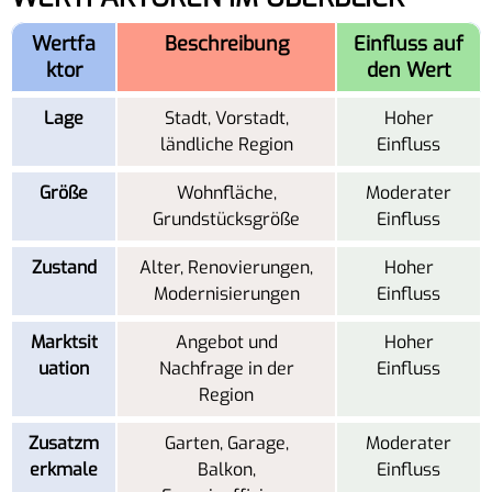
Wertfa
Beschreibung
Einfluss auf
ktor
den Wert
Lage
Stadt, Vorstadt,
Hoher
ländliche Region
Einfluss
Größe
Wohnfläche,
Moderater
Grundstücksgröße
Einfluss
Zustand
Alter, Renovierungen,
Hoher
Modernisierungen
Einfluss
Marktsit
Angebot und
Hoher
uation
Nachfrage in der
Einfluss
Region
Zusatzm
Garten, Garage,
Moderater
erkmale
Balkon,
Einfluss