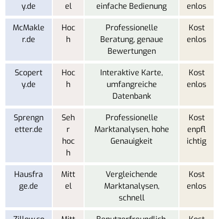
y.de
el
einfache Bedienung
enlos
McMakle
Hoc
Professionelle
Kost
r.de
h
Beratung, genaue
enlos
Bewertungen
Scopert
Hoc
Interaktive Karte,
Kost
y.de
h
umfangreiche
enlos
Datenbank
Sprengn
Seh
Professionelle
Kost
etter.de
r
Marktanalysen, hohe
enpfl
hoc
Genauigkeit
ichtig
h
Hausfra
Mitt
Vergleichende
Kost
ge.de
el
Marktanalysen,
enlos
schnell