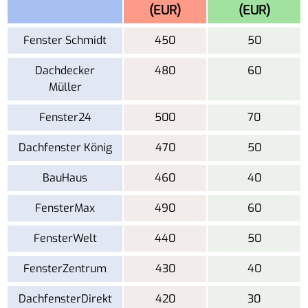
(EUR)
(EUR)
Fenster Schmidt
450
50
Dachdecker
480
60
Müller
Fenster24
500
70
Dachfenster König
470
50
BauHaus
460
40
FensterMax
490
60
FensterWelt
440
50
FensterZentrum
430
40
DachfensterDirekt
420
30