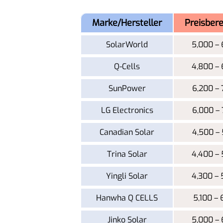
Marke/Hersteller
Preisbere
SolarWorld
5,000 – 
Q-Cells
4,800 – 
SunPower
6,200 – 
LG Electronics
6,000 – 
Canadian Solar
4,500 – 
Trina Solar
4,400 – 
Yingli Solar
4,300 – 
Hanwha Q CELLS
5,100 – 
Jinko Solar
5,000 – 