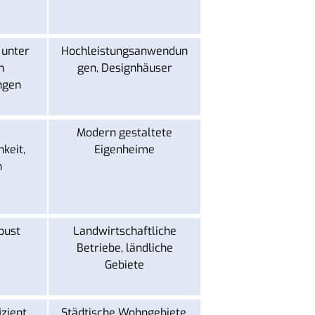
 unter
Hochleistungsanwendun
n
gen, Designhäuser
ngen
Modern gestaltete
keit,
Eigenheime
h
bust
Landwirtschaftliche
Betriebe, ländliche
Gebiete
izient
Städtische Wohngebiete,