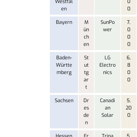
Westfal
0
en
0
Bayern
M
SunPo
7,
ün
wer
0
ch
0
en
0
Baden-
St
LG
6,
Württe
ut
Electro
8
mberg
tg
nics
0
ar
0
t
Sachsen
Dr
Canadi
5,
es
an
20
de
Solar
0
n
Hessen
Fr
Trina
5,