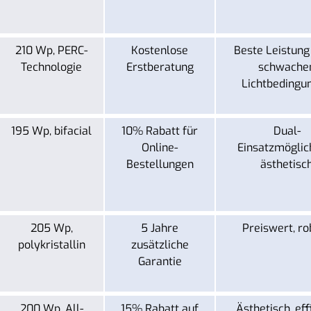
210 Wp, PERC-
Kostenlose
Beste Leistung
Technologie
Erstberatung
schwache
Lichtbedingu
195 Wp, bifacial
10% Rabatt für
Dual-
Online-
Einsatzmöglich
Bestellungen
ästhetisc
205 Wp,
5 Jahre
Preiswert, ro
polykristallin
zusätzliche
Garantie
200 Wp, All-
15% Rabatt auf
Ästhetisch, eff