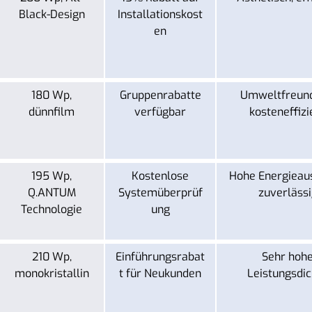
Black-Design
Installationskost
en
180 Wp,
Gruppenrabatte
Umweltfreund
dünnfilm
verfügbar
kosteneffizi
195 Wp,
Kostenlose
Hohe Energieau
Q.ANTUM
Systemüberprüf
zuverlässi
Technologie
ung
210 Wp,
Einführungsrabat
Sehr hoh
monokristallin
t für Neukunden
Leistungsdic