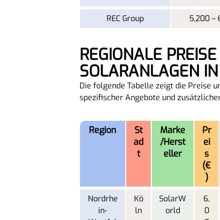
REC Group
5,200 – 
REGIONALE PREISE UND EIGENSCHAFTEN VON 5-KW-
SOLARANLAGEN IN
Die folgende Tabelle zeigt die Preise
spezifischer Angebote und zusätzliche
Region
St
Marke
Pr
ad
/Herst
ei
t
eller
s
(€
)
Nordrhe
Kö
SolarW
6,
in-
ln
orld
0