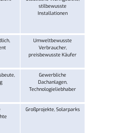
stilbewusste
Installationen
lich,
Umweltbewusste
ent
Verbraucher,
preisbewusste Käufer
sbeute,
Gewerbliche
g
Dachanlagen,
Technologieliebhaber
e
Großprojekte, Solarparks
hte