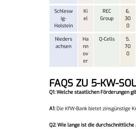
Schlesw
Ki
REC
6,
ig-
el
Group
30
Holstein
0
Nieders
Ha
Q-Cells
5,
achsen
nn
70
ov
0
er
FAQS ZU 5-KW-S
Q1: Welche staatlichen Förderungen gi
A1:
Die KfW-Bank bietet zinsgünstige Kr
Q2: Wie lange ist die durchschnittlich