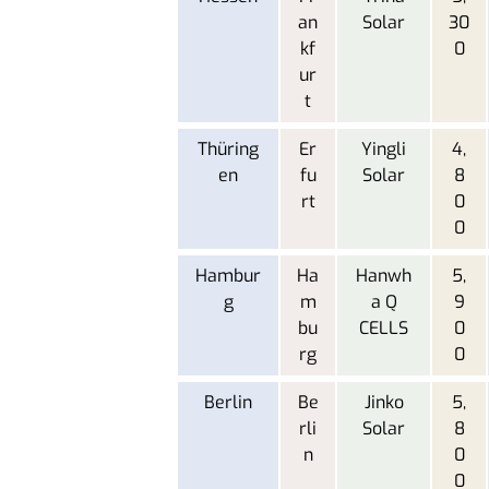
an
Solar
30
kf
0
ur
t
Thüring
Er
Yingli
4,
en
fu
Solar
8
rt
0
0
Hambur
Ha
Hanwh
5,
g
m
a Q
9
bu
CELLS
0
rg
0
Berlin
Be
Jinko
5,
rli
Solar
8
n
0
0