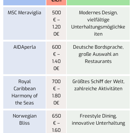
MSC Meraviglia
500
Modernes Design,
€ –
vielfältige
1.20
Unterhaltungsmöglichke
0€
iten
AIDAperla
600
Deutsche Bordsprache,
€ –
große Auswahl an
1.40
Restaurants
0€
Royal
700
Größtes Schiff der Welt,
Caribbean
€ –
zahlreiche Aktivitäten
Harmony of
1.80
the Seas
0€
Norwegian
650
Freestyle Dining,
Bliss
€ –
innovative Unterhaltung
1.60