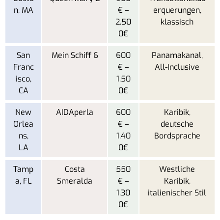
n, MA
€ –
erquerungen,
2.50
klassisch
0€
San
Mein Schiff 6
600
Panamakanal,
Franc
€ –
All-Inclusive
isco,
1.50
CA
0€
New
AIDAperla
600
Karibik,
Orlea
€ –
deutsche
ns,
1.40
Bordsprache
LA
0€
Tamp
Costa
550
Westliche
a, FL
Smeralda
€ –
Karibik,
1.30
italienischer Stil
0€