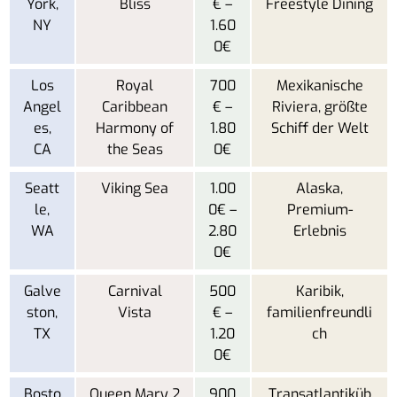
York,
Bliss
€ –
Freestyle Dining
NY
1.60
0€
Los
Royal
700
Mexikanische
Angel
Caribbean
€ –
Riviera, größte
es,
Harmony of
1.80
Schiff der Welt
CA
the Seas
0€
Seatt
Viking Sea
1.00
Alaska,
le,
0€ –
Premium-
WA
2.80
Erlebnis
0€
Galve
Carnival
500
Karibik,
ston,
Vista
€ –
familienfreundli
TX
1.20
ch
0€
Bosto
Queen Mary 2
900
Transatlantiküb