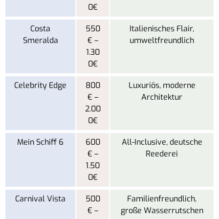
0€
Costa
550
Italienisches Flair,
Smeralda
€ –
umweltfreundlich
1.30
0€
Celebrity Edge
800
Luxuriös, moderne
€ –
Architektur
2.00
0€
Mein Schiff 6
600
All-Inclusive, deutsche
€ –
Reederei
1.50
0€
Carnival Vista
500
Familienfreundlich,
€ –
große Wasserrutschen