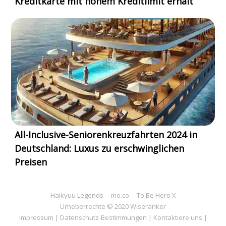
Kreditkarte mit hohem Kreditlimit erhält
All-Inclusive-Seniorenkreuzfahrten 2024 in
Deutschland: Luxus zu erschwinglichen
Preisen
Haikyuu Legends
mo.co
To Be Hero X
Urheberrechte © 2020 Wiseranker
Impressum
|
Datenschutz-Bestimmungen
|
Kontaktiere uns
|