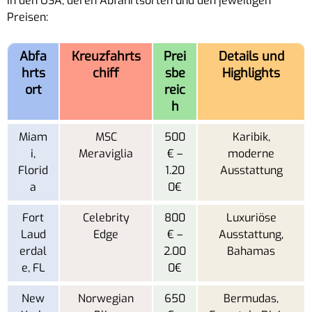
in den USA, deren Abfahrtsorten und den jeweiligen
Preisen:
Abfa
Kreuzfahrts
Prei
Details und
hrts
chiff
sbe
Highlights
ort
reic
h
Miam
MSC
500
Karibik,
i,
Meraviglia
€ –
moderne
Florid
1.20
Ausstattung
a
0€
Fort
Celebrity
800
Luxuriöse
Laud
Edge
€ –
Ausstattung,
erdal
2.00
Bahamas
e, FL
0€
New
Norwegian
650
Bermudas,