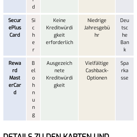
d
Secur
Si
Keine
Niedrige
Deu
ePlus
c
Kreditwürdi
Jahresgebü
tsc
Card
h
gkeit
hr
he
e
erforderlich
Ban
r
k
Rewa
B
Ausgezeich
Vielfältige
Spa
rd
el
nete
Cashback-
rka
Mast
o
Kreditwürdi
Optionen
sse
erCar
h
gkeit
d
n
u
n
g
DETAILS ZU DEN KARTEN UND