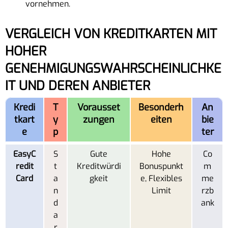
vornehmen.
VERGLEICH VON KREDITKARTEN MIT
HOHER
GENEHMIGUNGSWAHRSCHEINLICHKE
IT UND DEREN ANBIETER
Kredi
T
Vorausset
Besonderh
An
tkart
y
zungen
eiten
bie
e
p
ter
EasyC
S
Gute
Hohe
Co
redit
t
Kreditwürdi
Bonuspunkt
m
Card
a
gkeit
e, Flexibles
me
n
Limit
rzb
d
ank
a
r