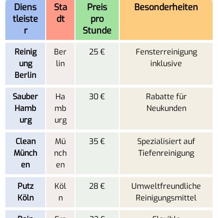
Diens
Sta
Preis
Besonderheiten
tleiste
dt
pro
r
Stunde
Reinig
Ber
25 €
Fensterreinigung
ung
lin
inklusive
Berlin
Sauber
Ha
30 €
Rabatte für
Hamb
mb
Neukunden
urg
urg
Clean
Mü
35 €
Spezialisiert auf
Münch
nch
Tiefenreinigung
en
en
Putz
Köl
28 €
Umweltfreundliche
Köln
n
Reinigungsmittel