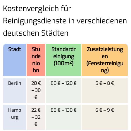
Kostenvergleich für
Reinigungsdienste in verschiedenen
deutschen Städten
Stadt
Stu
Standardr
Zusatzleistung
nde
einigung
en
nlo
(100m²)
(Fensterreinigu
hn
ng)
Berlin
20 €
80 € – 120 €
5 € – 8 €
– 30
€
Hamb
22 €
85 € – 130 €
6 € – 9 €
urg
– 32
€