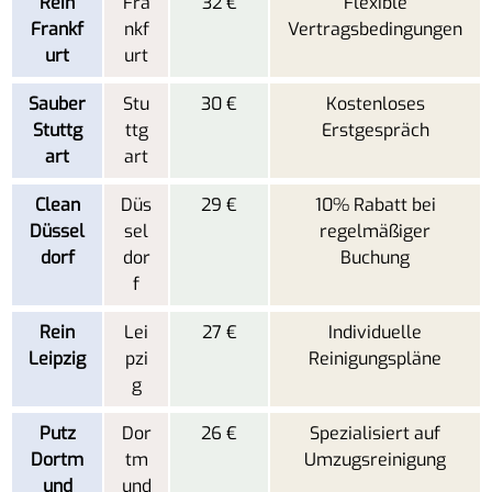
Rein
Fra
32 €
Flexible
Frankf
nkf
Vertragsbedingungen
urt
urt
Sauber
Stu
30 €
Kostenloses
Stuttg
ttg
Erstgespräch
art
art
Clean
Düs
29 €
10% Rabatt bei
Düssel
sel
regelmäßiger
dorf
dor
Buchung
f
Rein
Lei
27 €
Individuelle
Leipzig
pzi
Reinigungspläne
g
Putz
Dor
26 €
Spezialisiert auf
Dortm
tm
Umzugsreinigung
und
und