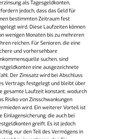
erzinsung als Tagesgeldkonten,
rfordern jedoch, dass das Geld für
inen bestimmten Zeitraum fest
ngelegt wird. Diese Laufzeiten können
on wenigen Monaten bis zu mehreren
ahren reichen. Für Senioren, die eine
ichere und vorhersehbare
inkommensquelle suchen, sind
estgeldkonten eine ausgezeichnete
ahl. Der Zinssatz wird bei Abschluss
es Vertrags festgelegt und bleibt über
ie gesamte Laufzeit konstant, wodurch
as Risiko von Zinsschwankungen
ermieden wird. Ein weiterer Vorteil ist
ie Einlagensicherung, die auch bei
estgeldkonten greift. Es ist jedoch
ichtig, nur den Teil des Vermögens in