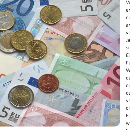
V
e
e
a
v
J
s
E
F
W
d
d
d
v
d
F
w