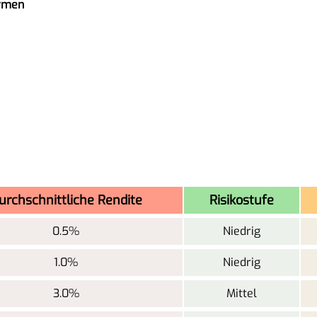
ormen
urchschnittliche Rendite
Risikostufe
0.5%
Niedrig
1.0%
Niedrig
3.0%
Mittel