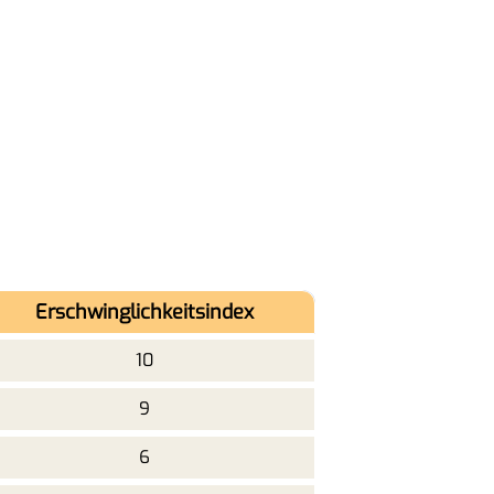
Erschwinglichkeitsindex
10
9
6