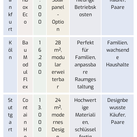
n
ox
0
panel
Betriebsk
Paare
kf
Ec
0
-
osten
u
o
0
Optio
rt
n
K
Ba
1
28
Perfekt
Familien,
öl
u
6
m²,
für
wachsend
n
M
.2
modu
Familien,
e
od
0
lar
anpassba
Haushalte
ul
0
erwei
re
Fl
terba
Raumges
ex
r
taltung
St
Co
1
24
Hochwert
Designbe
ut
nt
3.
m²,
ige
wusste
tg
ai
0
mode
Materiali
Käufer,
a
n
0
rnes
en,
Paare
rt
H
0
Desig
schlüssel
o
n,
fertig