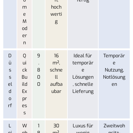
m
hoch
e
werti
M
g
od
er
n
D
Q
9
16
Ideal für
Temporär
ü
ui
.
m²,
temporär
e
s
ck
8
schne
e
Nutzung,
s
Bu
0
ll
Lösungen
Notlösung
el
ild
0
aufba
, schnelle
en
d
Ex
ubar
Lieferung
o
pr
rf
es
s
L
W
1
30
Luxus für
Zweitwoh
ei
oh
8
m²,
wenig
nsitz-