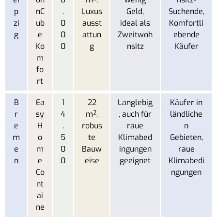
p
nC
.
Luxus
Geld,
Suchende,
zi
ub
0
ausst
ideal als
Komfortli
g
e
0
attun
Zweitwoh
ebende
Ko
0
g
nsitz
Käufer
m
fo
rt
B
Ea
1
22
Langlebig
Käufer in
r
sy
4
m²,
, auch für
ländliche
e
H
.
robus
raue
n
m
o
5
te
Klimabed
Gebieten,
e
m
0
Bauw
ingungen
raue
n
e
0
eise
geeignet
Klimabedi
Co
ngungen
nt
ai
ne