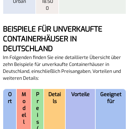
Urban
18.50
0
BEISPIELE FÜR UNVERKAUFTE
CONTAINERHÄUSER IN
DEUTSCHLAND
Im Folgenden finden Sie eine detaillierte Übersicht über
zehn Beispiele für unverkaufte Containerhäuser in
Deutschland, einschließlich Preisangaben, Vorteilen und
weiteren Details:
O
M
P
Detai
Vorteile
Geeignet
rt
o
r
ls
für
d
e
el
i
l
s