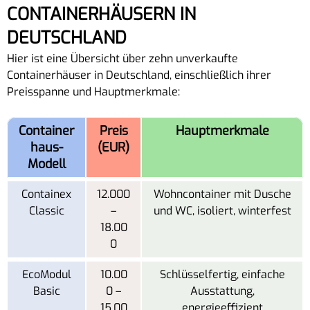
CONTAINERHÄUSERN IN
DEUTSCHLAND
Hier ist eine Übersicht über zehn unverkaufte
Containerhäuser in Deutschland, einschließlich ihrer
Preisspanne und Hauptmerkmale:
Container
Preis
Hauptmerkmale
haus-
(EUR)
Modell
Containex
12.000
Wohncontainer mit Dusche
Classic
–
und WC, isoliert, winterfest
18.00
0
EcoModul
10.00
Schlüsselfertig, einfache
Basic
0 –
Ausstattung,
15.00
energieeffizient