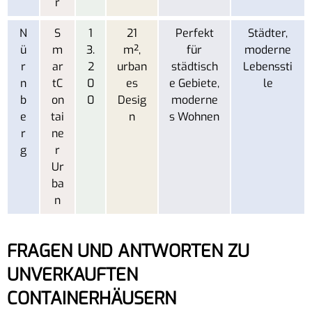
r
N
S
1
21
Perfekt
Städter,
ü
m
3.
m²,
für
moderne
r
ar
2
urban
städtisch
Lebenssti
n
tC
0
es
e Gebiete,
le
b
on
0
Desig
moderne
e
tai
n
s Wohnen
r
ne
g
r
Ur
ba
n
FRAGEN UND ANTWORTEN ZU
UNVERKAUFTEN
CONTAINERHÄUSERN