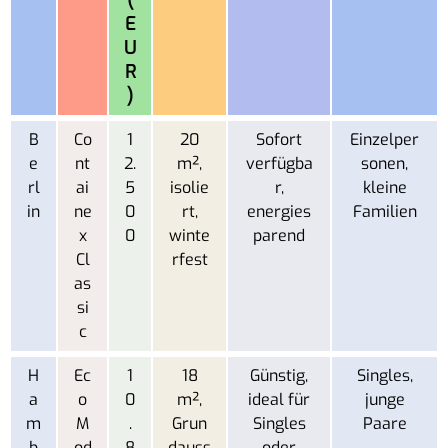
(
E
U
R
)
B
Co
1
20
Sofort
Einzelper
e
nt
2.
m²,
verfügba
sonen,
rl
ai
5
isolie
r,
kleine
in
ne
0
rt,
energies
Familien
x
0
winte
parend
Cl
rfest
as
si
c
H
Ec
1
18
Günstig,
Singles,
a
o
0
m²,
ideal für
junge
m
M
.
Grun
Singles
Paare
b
od
8
dauss
oder