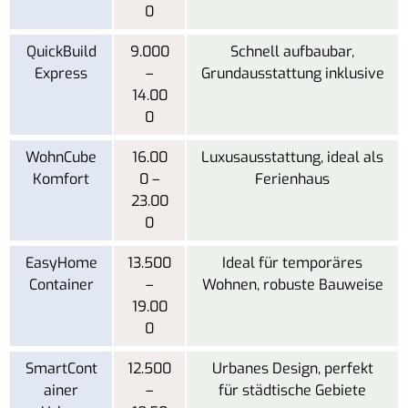
0
QuickBuild
9.000
Schnell aufbaubar,
Express
–
Grundausstattung inklusive
14.00
0
WohnCube
16.00
Luxusausstattung, ideal als
Komfort
0 –
Ferienhaus
23.00
0
EasyHome
13.500
Ideal für temporäres
Container
–
Wohnen, robuste Bauweise
19.00
0
SmartCont
12.500
Urbanes Design, perfekt
ainer
–
für städtische Gebiete