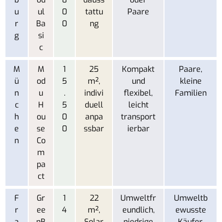
u
ul
0
tattu
Paare
r
Ba
0
ng
g
si
c
M
M
1
25
Kompakt
Paare,
ü
od
5
m²,
und
kleine
n
u
.
indivi
flexibel,
Familien
c
H
5
duell
leicht
h
ou
0
anpa
transport
e
se
0
ssbar
ierbar
n
Co
m
pa
ct
F
Gr
1
22
Umweltfr
Umweltb
r
ee
4
m²,
eundlich,
ewusste
a
nB
.
Solar
niedrige
Käufer,