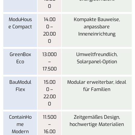
0
ModuHous
14.00
Kompakte Bauweise,
e Compact
0 –
anpassbare
20.00
Inneneinrichtung
0
GreenBox
13.000
Umweltfreundlich,
Eco
–
Solarpanel-Option
17.500
BauModul
15.00
Modular erweiterbar, ideal
Flex
0 –
für Familien
22.00
0
ContainHo
11.500
Zeitgemäßes Design,
me
–
hochwertige Materialien
Modern
16.00