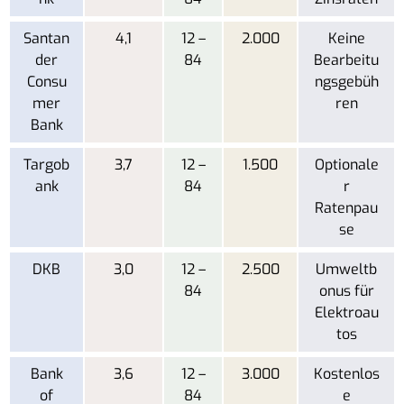
Santan
4,1
12 –
2.000
Keine
der
84
Bearbeitu
Consu
ngsgebüh
mer
ren
Bank
Targob
3,7
12 –
1.500
Optionale
ank
84
r
Ratenpau
se
DKB
3,0
12 –
2.500
Umweltb
84
onus für
Elektroau
tos
Bank
3,6
12 –
3.000
Kostenlos
of
84
e