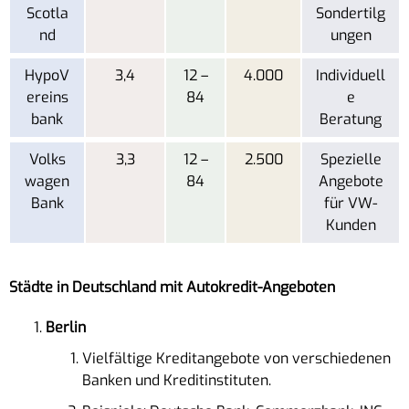
Scotla
Sondertilg
nd
ungen
HypoV
3,4
12 –
4.000
Individuell
ereins
84
e
bank
Beratung
Volks
3,3
12 –
2.500
Spezielle
wagen
84
Angebote
Bank
für VW-
Kunden
Städte in Deutschland mit Autokredit-Angeboten
Berlin
Vielfältige Kreditangebote von verschiedenen
Banken und Kreditinstituten.