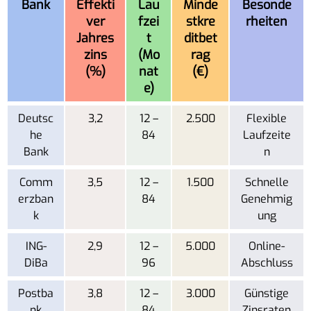
Bank
Effekti
Lau
Minde
Besonde
ver
fzei
stkre
rheiten
Jahres
t
ditbet
zins
(Mo
rag
(%)
nat
(€)
e)
Deutsc
3,2
12 –
2.500
Flexible
he
84
Laufzeite
Bank
n
Comm
3,5
12 –
1.500
Schnelle
erzban
84
Genehmig
k
ung
ING-
2,9
12 –
5.000
Online-
DiBa
96
Abschluss
Postba
3,8
12 –
3.000
Günstige
nk
84
Zinsraten