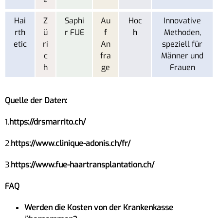
Hai
Z
Saphi
Au
Hoc
Innovative
rth
ü
r FUE
f
h
Methoden,
etic
ri
An
speziell für
c
fra
Männer und
h
ge
Frauen
Quelle der Daten:
1.
https://drsmarrito.ch/
2.
https://www.clinique-adonis.ch/fr/
3.
https://www.fue-haartransplantation.ch/
FAQ
Werden die Kosten von der Krankenkasse