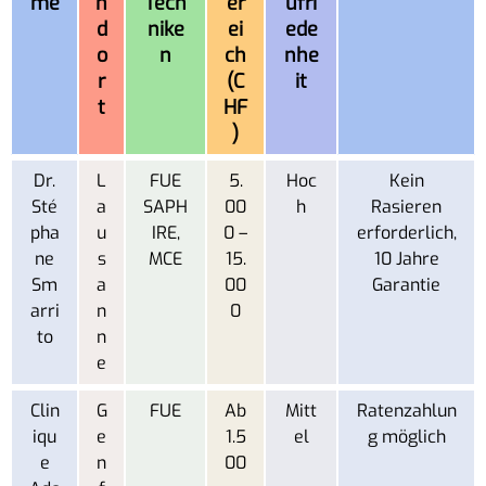
me
n
Tech
er
ufri
d
nike
ei
ede
o
n
ch
nhe
r
(C
it
t
HF
)
Dr.
L
FUE
5.
Hoc
Kein
Sté
a
SAPH
00
h
Rasieren
pha
u
IRE,
0 –
erforderlich,
ne
s
MCE
15.
10 Jahre
Sm
a
00
Garantie
arri
n
0
to
n
e
Clin
G
FUE
Ab
Mitt
Ratenzahlun
iqu
e
1.5
el
g möglich
e
n
00