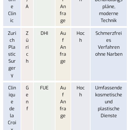
e
A
An
pläne,
Clin
fra
moderne
ic
ge
Technik
Zuri
Z
DHI
Au
Hoc
Schmerzfrei
ch
ü
f
h
es
Pla
ri
An
Verfahren
stic
c
fra
ohne Narben
Sur
h
ge
ger
y
Clin
G
FUE
Au
Hoc
Umfassende
iqu
e
f
h
kosmetische
e
n
An
und
de
f
fra
plastische
la
ge
Dienste
Croi
x