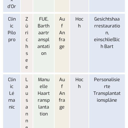
d’Or
Clin
Z
FUE,
Au
Hoc
Gesichtshaa
ic
ü
Barth
f
h
rrestauratio
Pilo
ri
aartr
An
n,
pro
c
anspl
fra
einschließlic
h
antati
ge
h Bart
s
on
e
e
Clin
L
Manu
Au
Hoc
Personalisie
ic
a
elle
f
h
rte
Lé
u
Haart
An
Transplantat
ma
s
ransp
fra
ionspläne
nic
a
lanta
ge
n
tion
n
e