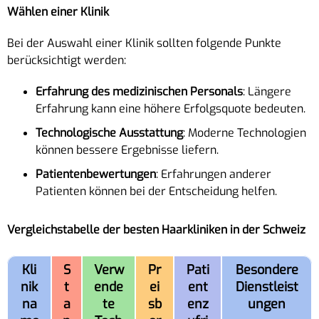
Wählen einer Klinik
Bei der Auswahl einer Klinik sollten folgende Punkte
berücksichtigt werden:
Erfahrung des medizinischen Personals
: Längere
Erfahrung kann eine höhere Erfolgsquote bedeuten.
Technologische Ausstattung
: Moderne Technologien
können bessere Ergebnisse liefern.
Patientenbewertungen
: Erfahrungen anderer
Patienten können bei der Entscheidung helfen.
Vergleichstabelle der besten Haarkliniken in der Schweiz
Kli
S
Verw
Pr
Pati
Besondere
nik
t
ende
ei
ent
Dienstleist
na
a
te
sb
enz
ungen