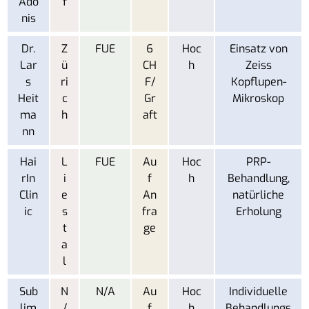
Ado
f
nis
Dr.
Z
FUE
6
Hoc
Einsatz von
Lar
ü
CH
h
Zeiss
s
ri
F/
Kopflupen-
Heit
c
Gr
Mikroskop
ma
h
aft
nn
Hai
L
FUE
Au
Hoc
PRP-
rIn
i
f
h
Behandlung,
Clin
e
An
natürliche
ic
s
fra
Erholung
t
ge
a
l
Sub
N
N/A
Au
Hoc
Individuelle
lim
/
f
h
Behandlungs