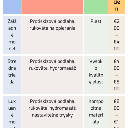
cie
n
Zákl
Protisklzová podlaha,
Plast
€2
adn
rukoväte na opieranie
00
ý
–
mo
€4
del
00
Stre
Protisklzová podlaha,
Vysok
€4
dná
rukoväte, hydromasáž
o
00
trie
kvalitn
–
da
ý plast
€8
00
Lux
Protisklzová podlaha,
Kompo
€8
usn
rukoväte, hydromasáž,
zitné
00
ý
nastaviteľné trysky
materi
–
mo
ály
€1,