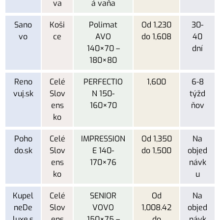
va
á vaňa
Sano
Koši
Polimat
Od 1,230
30-
vo
ce
AVO
do 1,608
40
140×70 –
dní
180×80
Reno
Celé
PERFECTIO
1,600
6-8
vuj.sk
Slov
N 150-
týžd
ens
160×70
ňov
ko
Poho
Celé
IMPRESSION
Od 1,350
Na
do.sk
Slov
E 140-
do 1,500
objed
ens
170×76
návk
ko
u
Kupel
Celé
SENIOR
Od
Na
neDe
Slov
VOVO
1,008.42
objed
luxe.s
ens
150×75 –
do
návk