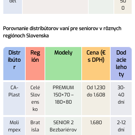
del
50
0
Porovnanie distribútorov vaní pre seniorov v rôznych
regiónoch Slovenska
Distr
Reg
Modely
Cena (€
Dod
ibúto
ión
s DPH)
acie
r
leho
ty
CA-
Celé
PREMIUM
Od 1,230
30-
Plast
Slov
150×70 –
do 1,608
40
ens
180×80
dní
ko
Moli
Brat
SENIOR 2
1,680
2-12
mpex
isla
Bezbariérov
dní