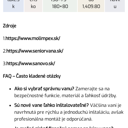
k
ko
180×80
1,409.80
u
Zdroje
1.
https://www.molimpex.sk/
2.
https://www.seniorvana.sk/
3.
https://www.sanovo.sk/
FAQ – Často kladené otázky
Ako si vybrať správnu vanu?
Zamerajte sa na
bezpečnostné funkcie, materiál a ľahkosť údržby.
Sú nové vane ľahko inštalovateľné?
Väčšina vaní je
navrhnutá pre rýchlu a jednoduchú inštaláciu, avšak
profesionálna montáž je odporúčaná.