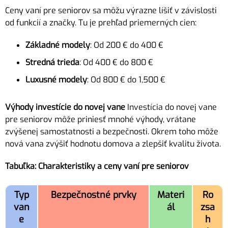
Ceny vaní pre seniorov sa môžu výrazne líšiť v závislosti
od funkcií a značky. Tu je prehľad priemerných cien:
Základné modely
: Od 200 € do 400 €
Stredná trieda
: Od 400 € do 800 €
Luxusné modely
: Od 800 € do 1,500 €
Výhody investície do novej vane
Investícia do novej vane
pre seniorov môže priniesť mnohé výhody, vrátane
zvýšenej samostatnosti a bezpečnosti. Okrem toho môže
nová vana zvýšiť hodnotu domova a zlepšiť kvalitu života.
Tabuľka: Charakteristiky a ceny vaní pre seniorov
Typ
Bezpečnostné prvky
Materi
Ro
van
ál
zsa
e
h