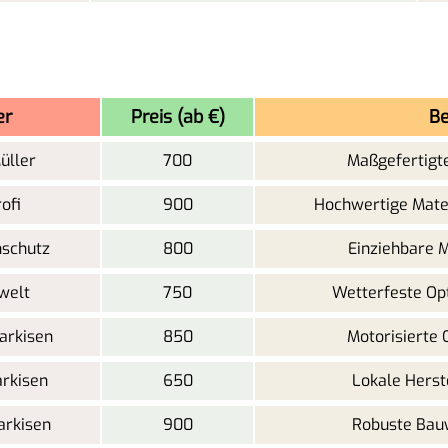
er
Preis (ab €)
Be
üller
700
Maßgefertigte
ofi
900
Hochwertige Mater
schutz
800
Einziehbare 
welt
750
Wetterfeste Opt
arkisen
850
Motorisierte 
rkisen
650
Lokale Herst
arkisen
900
Robuste Bau