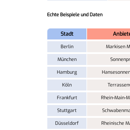
Echte Beispiele und Daten
Stadt
Anbiet
Berlin
Markisen M
München
Sonnenpr
Hamburg
Hansesonnen
Köln
Terrassen
Frankfurt
Rhein-Main-M
Stuttgart
Schwabenma
Düsseldorf
Rheinische M