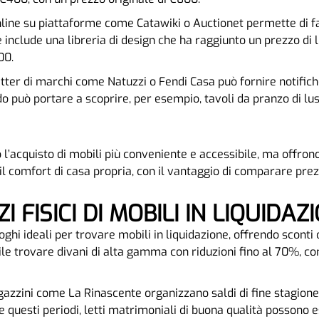
nline su piattaforme come Catawiki o Auctionet permette di far
 include una libreria di design che ha raggiunto un prezzo di 
00.
letter di marchi come Natuzzi o Fendi Casa può fornire notifich
o può portare a scoprire, per esempio, tavoli da pranzo di lus
l’acquisto di mobili più conveniente e accessibile, ma offrono
il comfort di casa propria, con il vantaggio di comparare prez
I FISICI DI MOBILI IN LIQUIDAZ
uoghi ideali per trovare mobili in liquidazione, offrendo sconti
bile trovare divani di alta gamma con riduzioni fino al 70%, 
agazzini come La Rinascente organizzano saldi di fine stagione
te questi periodi, letti matrimoniali di buona qualità possono e