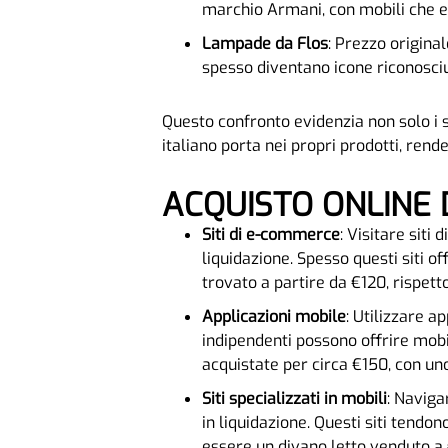
marchio Armani, con mobili che e
Lampade da Flos
: Prezzo original
spesso diventano icone riconosci
Questo confronto evidenzia non solo i si
italiano porta nei propri prodotti, ren
ACQUISTO ONLINE 
Siti di e-commerce
: Visitare sit
liquidazione. Spesso questi siti o
trovato a partire da €120, rispett
Applicazioni mobile
: Utilizzare a
indipendenti possono offrire mobil
acquistate per circa €150, con un
Siti specializzati in mobili
: Naviga
in liquidazione. Questi siti tendo
essere un divano letto venduto a 