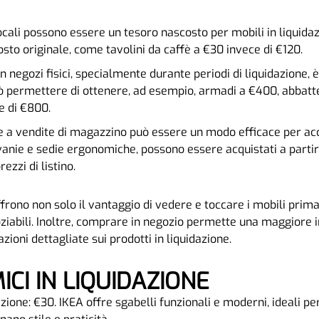
locali possono essere un tesoro nascosto per mobili in liquida
costo originale, come tavolini da caffè a €30 invece di €120.
in negozi fisici, specialmente durante periodi di liquidazione,
uò permettere di ottenere, ad esempio, armadi a €400, abbatt
e di €800.
e a vendite di magazzino può essere un modo efficace per acc
rivanie e sedie ergonomiche, possono essere acquistati a parti
ezzi di listino.
ffrono non solo il vantaggio di vedere e toccare i mobili prima
ziabili. Inoltre, comprare in negozio permette una maggiore i
zioni dettagliate sui prodotti in liquidazione.
MICI IN LIQUIDAZIONE
azione: €30. IKEA offre sgabelli funzionali e moderni, ideali per