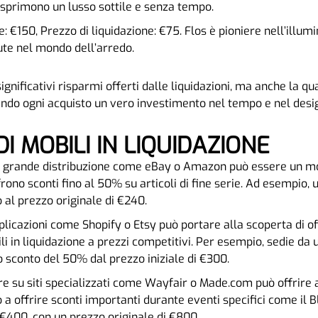
sprimono un lusso sottile e senza tempo.
e: €150, Prezzo di liquidazione: €75. Flos è pioniere nell’illum
ute nel mondo dell’arredo.
gnificativi risparmi offerti dalle liquidazioni, ma anche la qua
dendo ogni acquisto un vero investimento nel tempo e nel desi
DI MOBILI IN LIQUIDAZIONE
i di grande distribuzione come eBay o Amazon può essere un mo
ffrono sconti fino al 50% su articoli di fine serie. Ad esempio,
o al prezzo originale di €240.
pplicazioni come Shopify o Etsy può portare alla scoperta di of
i in liquidazione a prezzi competitivi. Per esempio, sedie da 
o sconto del 50% dal prezzo iniziale di €300.
re su siti specializzati come Wayfair o Made.com può offrir
no a offrire sconti importanti durante eventi specifici come il
€400, con un prezzo originale di €800.