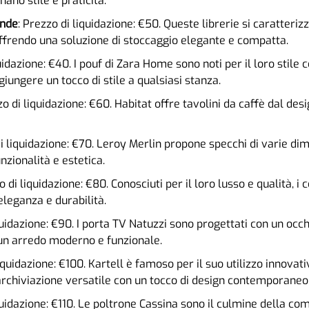
ano stile e praticità.
onde
: Prezzo di liquidazione: €50. Queste librerie si caratteriz
 offrendo una soluzione di stoccaggio elegante e compatta.
quidazione: €40. I pouf di Zara Home sono noti per il loro stile
ggiungere un tocco di stile a qualsiasi stanza.
zo di liquidazione: €60. Habitat offre tavolini da caffè dal de
di liquidazione: €70. Leroy Merlin propone specchi di varie dime
nzionalità e estetica.
o di liquidazione: €80. Conosciuti per il loro lusso e qualità,
eleganza e durabilità.
quidazione: €90. I porta TV Natuzzi sono progettati con un occhi
 un arredo moderno e funzionale.
iquidazione: €100. Kartell è famoso per il suo utilizzo innovativ
archiviazione versatile con un tocco di design contemporaneo
quidazione: €110. Le poltrone Cassina sono il culmine della com