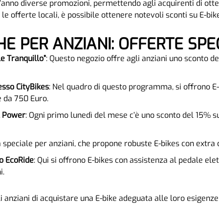
’anno diverse promozioni, permettendo agli acquirenti di otte
e offerte locali, è possibile ottenere notevoli sconti su E-bike
HE PER ANZIANI: OFFERTE SPEC
e Tranquillo”
: Questo negozio offre agli anziani uno sconto del
esso CityBikes
: Nel quadro di questo programma, si offrono E-
e da 750 Euro.
l Power
: Ogni primo lunedì del mese c’è uno sconto del 15% su 
a speciale per anziani, che propone robuste E-bikes con extra 
o EcoRide
: Qui si offrono E-bikes con assistenza al pedale elett
i.
 anziani di acquistare una E-bike adeguata alle loro esigenze 