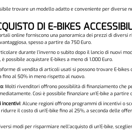
bile trovare un modello adatto e conveniente per diverse nec
CQUISTO DI E-BIKES ACCESSIBIL
portali online forniscono una panoramica dei prezzi di diversi 
ù vantaggiosa, spesso a partire da 750 Euro.
articolare durante l’inverno o subito dopo il lancio di nuovi mod
, è possibile acquistare E-bikes a meno di 1.000 Euro.
taforme di vendita di articoli usati si possono trovare E-bikes d
ta fino al 50% in meno rispetto al nuovo.
to
: Molti rivenditori offrono possibilità di finanziamento che 
ediatamente. Così è possibile finanziare un’E-bike a partire 
 incentivi
: Alcune regioni offrono programmi di incentivi o sc
ridurre il costo di un’E-bike fino al 25%, a seconda delle offer
iversi modi per risparmiare nell’acquisto di un’E-bike, scegl