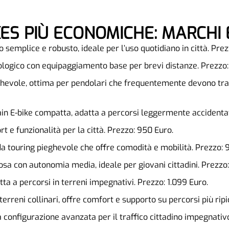
IKES PIÙ ECONOMICHE: MARCHI
o semplice e robusto, ideale per l’uso quotidiano in città. Prez
ologico con equipaggiamento base per brevi distanze. Prezzo:
ghevole, ottima per pendolari che frequentemente devono trasp
in E-bike compatta, adatta a percorsi leggermente accidentat
t e funzionalità per la città. Prezzo: 950 Euro.
da touring pieghevole che offre comodità e mobilità. Prezzo: 
losa con autonomia media, ideale per giovani cittadini. Prezzo:
tta a percorsi in terreni impegnativi. Prezzo: 1.099 Euro.
 terreni collinari, offre comfort e supporto su percorsi più ripid
a configurazione avanzata per il traffico cittadino impegnativo