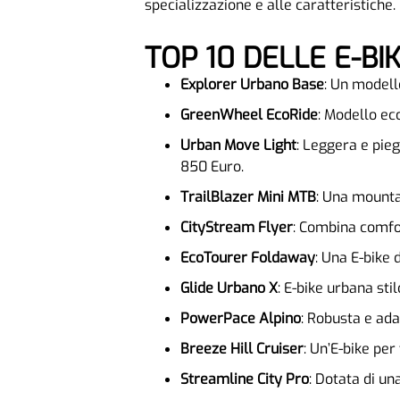
specializzazione e alle caratteristiche.
TOP 10 DELLE E-B
Explorer Urbano Base
: Un modell
GreenWheel EcoRide
: Modello ec
Urban Move Light
: Leggera e pie
850 Euro.
TrailBlazer Mini MTB
: Una mounta
CityStream Flyer
: Combina comfor
EcoTourer Foldaway
: Una E-bike 
Glide Urbano X
: E-bike urbana sti
PowerPace Alpino
: Robusta e ada
Breeze Hill Cruiser
: Un’E-bike per
Streamline City Pro
: Dotata di un