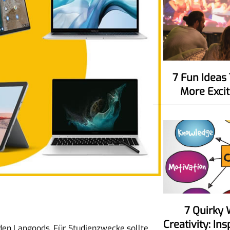
7 Fun Ideas To Make Movie Nights
More Excit
7 Quirky Ways To Spark Your
Creativity: In
eden Lapgoods. Für Studienzwecke sollte