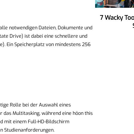
7 Wacky Tools To Make Your Party
m alle notwendigen Dateien, Dokumente und
te Drive) ist dabei eine schnellere und
ve). Ein Speicherplatz von mindestens 256
htige Rolle bei der Auswahl eines
ür das Multitasking, während eine höon this
od mit einem Full-HD-Bildschirm
ten Studienanforderungen.