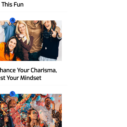
This Fun
4
ust Your Mindset
5