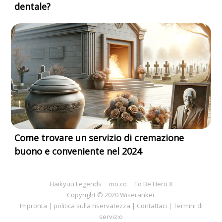
dentale?
Come trovare un servizio di cremazione
buono e conveniente nel 2024
Haikyuu Legends
mo.co
To Be Hero X
Copyright © 2020 Wiseranker
Impronta
|
politica sulla riservatezza
|
Contattaci
|
Termini di
servizio