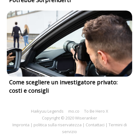
Come scegliere un investigatore privato:
costi e consigli
Haikyuu Legends
mo.co
To Be Hero X
Copyright © 2020 Wiseranker
Impronta
|
politica sulla riservatezza
|
Contattaci
|
Termini di
servizio