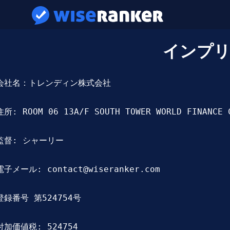
インプ
会社名：トレンディン株式会社

住所: ROOM 06 13A/F SOUTH TOWER WORLD FINANCE C
監督: シャーリー

電子メール: 
contact@wiseranker.com
登録番号 第524754号

付加価値税: 524754
