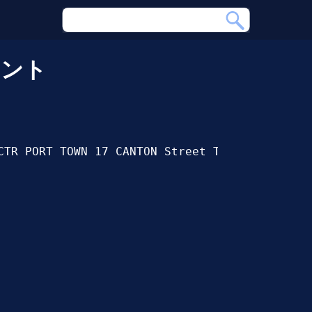
リント
TR PORT TOWN 17 CANTON Street TST KL KL HK
