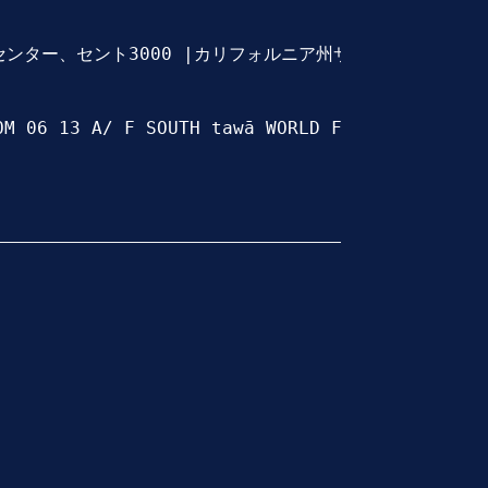
ロ センター、セント3000 |カリフォルニア州サンフランシスコ 94
OM 06 13 A/ F SOUTH tawā WORLD FINANCE CTR PO