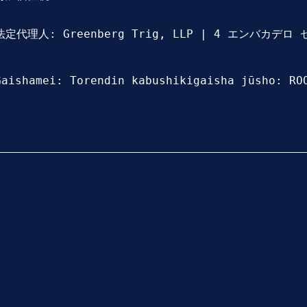
法定代理人: Greenberg Trig, LLP | 4 エンバカデ
Gaishamei: Torendin kabushikigaisha jūsho: RO