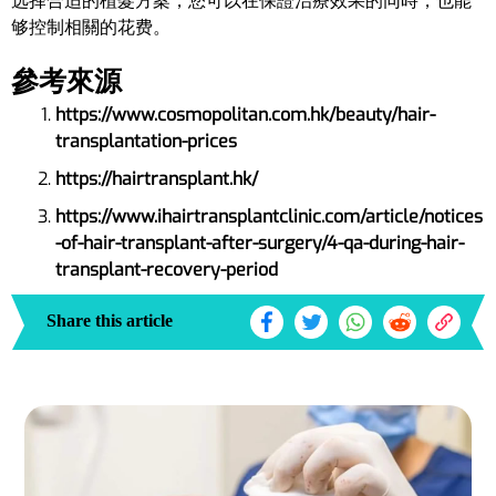
选择合适的植髮方案，您可以在保證治療效果的同時，也能
够控制相關的花费。
參考來源
https://www.cosmopolitan.com.hk/beauty/hair-
transplantation-prices
https://hairtransplant.hk/
https://www.ihairtransplantclinic.com/article/notices
-of-hair-transplant-after-surgery/4-qa-during-hair-
transplant-recovery-period
Share this article