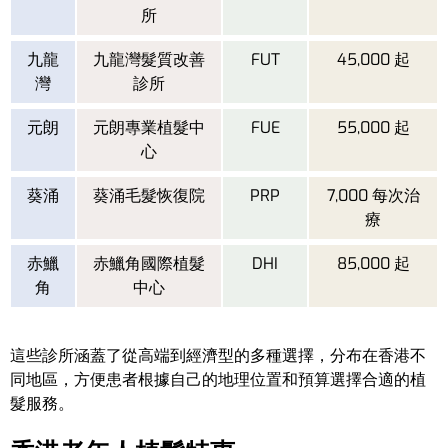
所
九龍
九龍灣髮質改善
FUT
45,000 起
灣
診所
元朗
元朗專業植髮中
FUE
55,000 起
心
葵涌
葵涌毛髮恢復院
PRP
7,000 每次治
療
赤鱲
赤鱲角國際植髮
DHI
85,000 起
角
中心
這些診所涵蓋了從高端到經濟型的多種選擇，分布在香港不
同地區，方便患者根據自己的地理位置和預算選擇合適的植
髮服務。