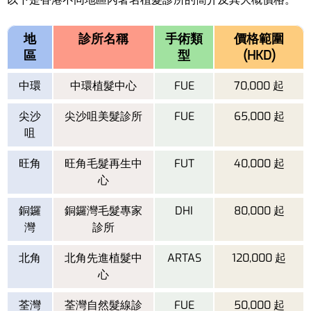
地
診所名稱
手術類
價格範圍
區
型
(HKD)
中環
中環植髮中心
FUE
70,000 起
尖沙
尖沙咀美髮診所
FUE
65,000 起
咀
旺角
旺角毛髮再生中
FUT
40,000 起
心
銅鑼
銅鑼灣毛髮專家
DHI
80,000 起
灣
診所
北角
北角先進植髮中
ARTAS
120,000 起
心
荃灣
荃灣自然髮線診
FUE
50,000 起