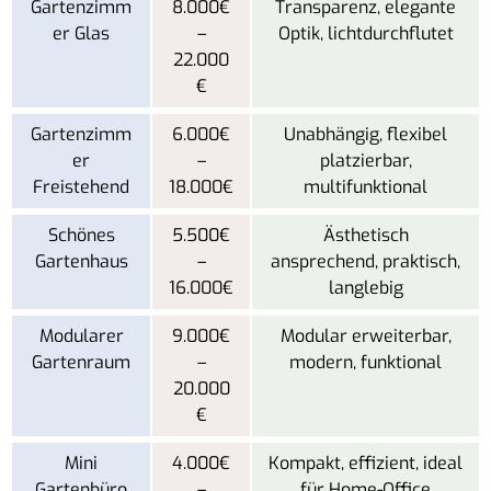
Gartenzimm
8.000€
Transparenz, elegante
er Glas
–
Optik, lichtdurchflutet
22.000
€
Gartenzimm
6.000€
Unabhängig, flexibel
er
–
platzierbar,
Freistehend
18.000€
multifunktional
Schönes
5.500€
Ästhetisch
Gartenhaus
–
ansprechend, praktisch,
16.000€
langlebig
Modularer
9.000€
Modular erweiterbar,
Gartenraum
–
modern, funktional
20.000
€
Mini
4.000€
Kompakt, effizient, ideal
Gartenbüro
–
für Home-Office