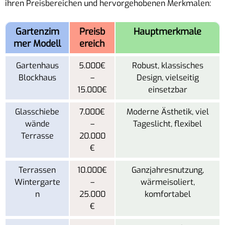
ihren Preisbereichen und hervorgehobenen Merkmalen:
Gartenzim
Preisb
Hauptmerkmale
mer Modell
ereich
Gartenhaus
5.000€
Robust, klassisches
Blockhaus
–
Design, vielseitig
15.000€
einsetzbar
Glasschiebe
7.000€
Moderne Ästhetik, viel
wände
–
Tageslicht, flexibel
Terrasse
20.000
€
Terrassen
10.000€
Ganzjahresnutzung,
Wintergarte
–
wärmeisoliert,
n
25.000
komfortabel
€