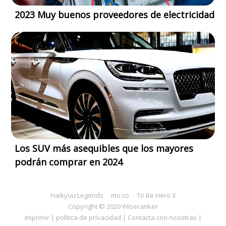
2023 Muy buenos proveedores de electricidad
Los SUV más asequibles que los mayores
podrán comprar en 2024
Haikyuu Legends
mo.co
To Be Hero X
Copyright © 2020 Wiseranker
Imprimir
|
política de privacidad
|
Contacta con nosotras
|