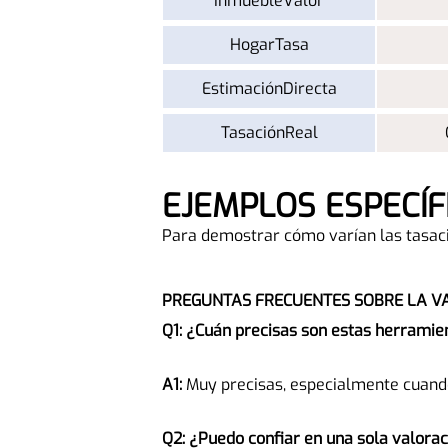
InmuebleValor
HogarTasa
EstimaciónDirecta
TasaciónReal
EJEMPLOS ESPECÍ
Para demostrar cómo varían las tasaci
PREGUNTAS FRECUENTES SOBRE LA V
Q1: ¿Cuán precisas son estas herramie
A1:
Muy precisas, especialmente cuando
Q2: ¿Puedo confiar en una sola valora