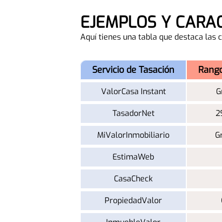
EJEMPLOS Y CARA
Aquí tienes una tabla que destaca las 
Servicio de Tasación
Rango
ValorCasa Instant
G
TasadorNet
2
MiValorInmobiliario
G
EstimaWeb
CasaCheck
PropiedadValor