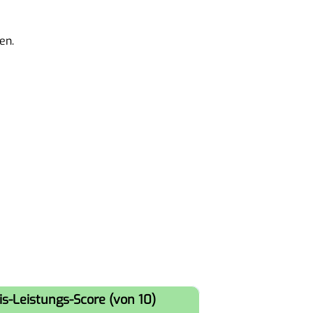
en.
is-Leistungs-Score (von 10)