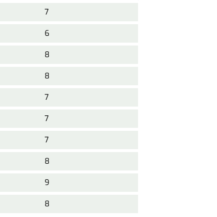
7
6
8
8
7
7
7
8
9
8