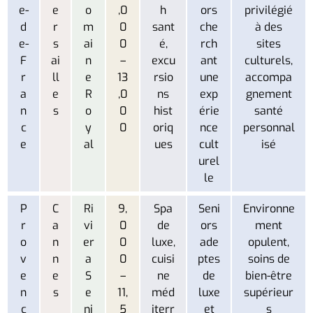
e-
e
o
,0
h
ors
privilégié
d
r
m
0
sant
che
à des
e-
s
ai
0
é,
rch
sites
F
ai
n
–
excu
ant
culturels,
r
ll
e
13
rsio
une
accompa
a
e
R
,0
ns
exp
gnement
n
s
o
0
hist
érie
santé
c
y
0
oriq
nce
personnal
e
al
ues
cult
isé
urel
le
P
C
Ri
9,
Spa
Seni
Environne
r
a
vi
0
de
ors
ment
o
n
er
0
luxe,
ade
opulent,
v
n
a
0
cuisi
ptes
soins de
e
e
S
–
ne
de
bien-être
n
s
e
11,
méd
luxe
supérieur
c
ni
5
iterr
et
s