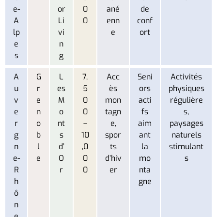
e-
or
0
ané
de
A
Li
0
enn
conf
lp
vi
e
ort
e
n
s
g
A
G
L
7,
Acc
Seni
Activités
u
r
es
5
ès
ors
physiques
v
e
M
0
mon
acti
régulière
e
n
o
0
tagn
fs
s,
r
o
nt
–
e,
aim
paysages
g
b
s
10
spor
ant
naturels
n
l
d’
,0
ts
la
stimulant
e-
e
O
0
d’hiv
mo
s
R
r
0
er
nta
h
gne
ô
n
e