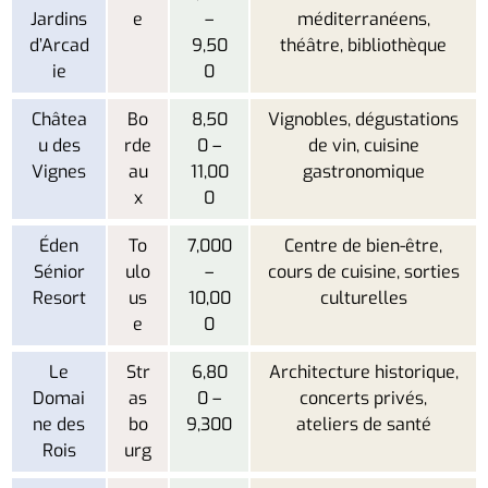
Jardins
e
–
méditerranéens,
d’Arcad
9,50
théâtre, bibliothèque
ie
0
Châtea
Bo
8,50
Vignobles, dégustations
u des
rde
0 –
de vin, cuisine
Vignes
au
11,00
gastronomique
x
0
Éden
To
7,000
Centre de bien-être,
Sénior
ulo
–
cours de cuisine, sorties
Resort
us
10,00
culturelles
e
0
Le
Str
6,80
Architecture historique,
Domai
as
0 –
concerts privés,
ne des
bo
9,300
ateliers de santé
Rois
urg