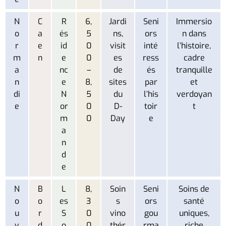
N
C
R
6,
Jardi
Seni
Immersio
o
a
és
5
ns,
ors
n dans
r
e
id
0
visit
inté
l’histoire,
m
n
e
0
es
ress
cadre
a
nc
–
de
és
tranquille
n
e
8,
sites
par
et
di
N
5
du
l’his
verdoyan
e
or
0
D-
toir
t
m
0
Day
e
a
n
d
e
N
B
L
8,
Soin
Seni
Soins de
o
o
es
3
s
ors
santé
u
r
S
0
vino
gou
uniques,
v
d
o
0
thér
rma
riche