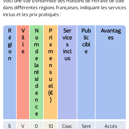
Voici une vue d’ensemble des maisons de retraite de luxe
dans différentes régions françaises, indiquant les services
inclus et les prix pratiqués :
R
V
N
P
Ser
Pub
Avantag
é
il
o
ri
vice
lic
es
gi
l
m
x
s
cibl
o
e
d
m
incl
e
n
e
e
us
la
n
ré
s
si
u
d
el
e
(€
n
)
c
e
Îl
V
D
10
Coac
Seni
Accès