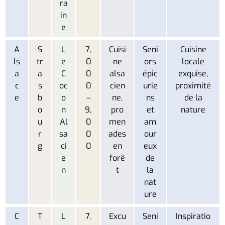
ra
in
e
A
S
L
7,
Cuisi
Seni
Cuisine
ls
tr
e
0
ne
ors
locale
a
a
C
0
alsa
épic
exquise,
c
s
oc
0
cien
urie
proximité
e
b
o
–
ne,
ns
de la
o
n
9,
pro
et
nature
u
Al
0
men
am
r
sa
0
ades
our
g
ci
0
en
eux
e
forê
de
n
t
la
nat
ure
C
T
L
7,
Excu
Seni
Inspiratio