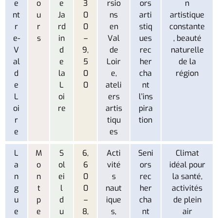
e
o
e
3
rsio
ors
n
nt
u
Ja
0
ns
arti
artistique
r
r
rd
0
en
stiq
constante
e-
s
in
–
Val
ues
, beauté
V
d
9,
de
rec
naturelle
al
e
5
Loir
her
de la
d
la
0
e,
cha
région
e
L
0
ateli
nt
L
oi
ers
l’ins
oi
re
artis
pira
r
tiqu
tion
e
es
L
M
S
6,
Acti
Seni
Climat
a
o
ol
6
vité
ors
idéal pour
n
n
ei
0
s
rec
la santé,
g
t
l
0
naut
her
activités
u
p
d
–
ique
cha
de plein
e
e
u
8,
s,
nt
air