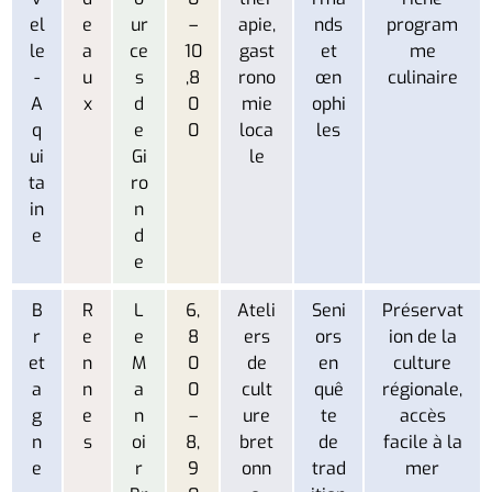
el
e
ur
–
apie,
nds
program
le
a
ce
10
gast
et
me
-
u
s
,8
rono
œn
culinaire
A
x
d
0
mie
ophi
q
e
0
loca
les
ui
Gi
le
ta
ro
in
n
e
d
e
B
R
L
6,
Ateli
Seni
Préservat
r
e
e
8
ers
ors
ion de la
et
n
M
0
de
en
culture
a
n
a
0
cult
quê
régionale,
g
e
n
–
ure
te
accès
n
s
oi
8,
bret
de
facile à la
e
r
9
onn
trad
mer