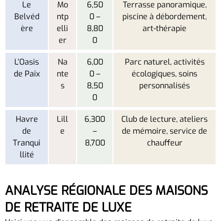
Le
Mo
6,50
Terrasse panoramique,
Belvéd
ntp
0 –
piscine à débordement,
ère
elli
8,80
art-thérapie
er
0
L’Oasis
Na
6,00
Parc naturel, activités
de Paix
nte
0 –
écologiques, soins
s
8,50
personnalisés
0
Havre
Lill
6,300
Club de lecture, ateliers
de
e
–
de mémoire, service de
Tranqui
8,700
chauffeur
llité
ANALYSE RÉGIONALE DES MAISONS
DE RETRAITE DE LUXE