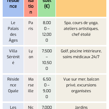
réside
isa
suel
nce
tio
(€)
n
Le
Pa
8,00
Spa, cours de yoga,
Palais
ris
0 –
ateliers artistiques,
des
12,00
chef étoilé
Âges
0
Villa
Ly
7,500
Golf, piscine intérieure,
Sérénit
on
–
soins médicaux 24/7
é
10,50
0
Réside
Ma
6,50
Vue sur mer, balcon
nce
rse
0 –
privé, excursions
Opale
ille
9,00
organisées
0
Les
Nic
7,000
Jardins