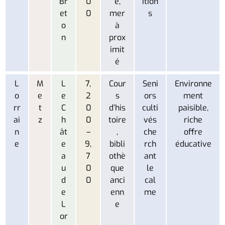
Br
0
e,
ition
et
0
mer
s
o
à
n
prox
imit
é
L
M
L
7,
Cour
Seni
Environne
o
e
e
2
s
ors
ment
rr
t
C
0
d’his
culti
paisible,
ai
z
h
0
toire
vés
riche
n
ât
–
,
che
offre
e
e
9,
bibli
rch
éducative
a
7
othè
ant
u
0
que
le
d
0
anci
cal
e
enn
me
L
e
or