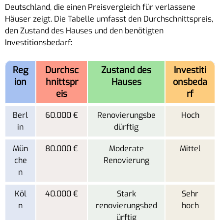
Deutschland, die einen Preisvergleich für verlassene
Häuser zeigt. Die Tabelle umfasst den Durchschnittspreis,
den Zustand des Hauses und den benötigten
Investitionsbedarf:
Reg
Durchsc
Zustand des
Investiti
ion
hnittspr
Hauses
onsbeda
eis
rf
Berl
60.000 €
Renovierungsbe
Hoch
in
dürftig
Mün
80.000 €
Moderate
Mittel
che
Renovierung
n
Köl
40.000 €
Stark
Sehr
n
renovierungsbed
hoch
ürftig