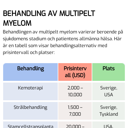
BEHANDLING AV MULTIPELT
MYELOM
Behandlingen av multipelt myelom varierar beroende på
sjukdomens stadium och patientens allmänna hälsa. Här
är en tabell som visar behandlingsalternativ med
prisintervall och platser:
Behandling
Prisinterv
Plats
all (USD)
Kemoterapi
2,000 –
Sverige,
10,000
USA
Strålbehandling
1,500 –
Sverige,
7,000
Tyskland
Stamcellstransplanta
20,000 –
USA,