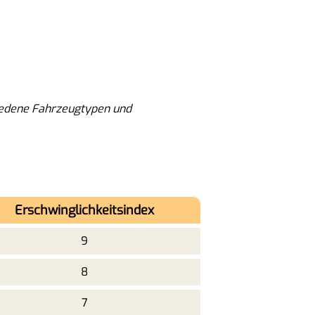
hiedene Fahrzeugtypen und
Erschwinglichkeitsindex
9
8
7