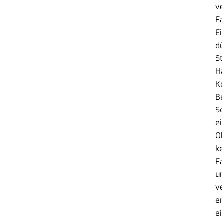
v
F
E
d
S
H
K
B
S
e
O
k
F
u
v
e
e