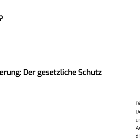
?
herung: Der gesetzliche Schutz
D
D
u
A
d