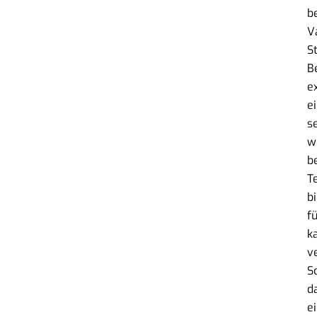
b
V
S
B
e
e
s
w
b
T
b
fü
k
v
S
d
ei