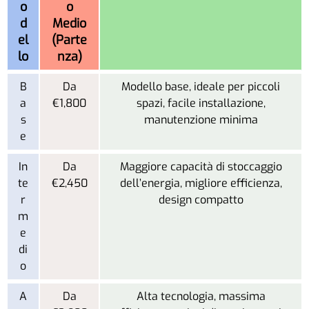
o
o
d
Medio
el
(Parte
lo
nza)
B
Da
Modello base, ideale per piccoli
a
€1,800
spazi, facile installazione,
s
manutenzione minima
e
In
Da
Maggiore capacità di stoccaggio
te
€2,450
dell’energia, migliore efficienza,
r
design compatto
m
e
di
o
A
Da
Alta tecnologia, massima