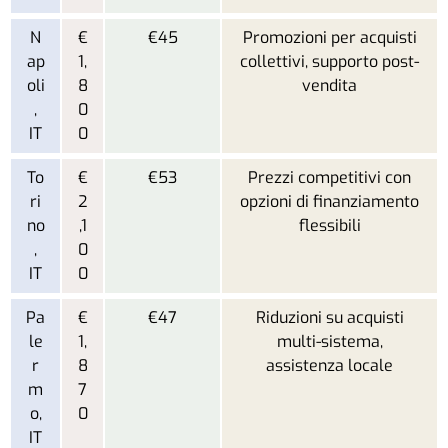
N
€
€45
Promozioni per acquisti
ap
1,
collettivi, supporto post-
oli
8
vendita
,
0
IT
0
To
€
€53
Prezzi competitivi con
ri
2
opzioni di finanziamento
no
,1
flessibili
,
0
IT
0
Pa
€
€47
Riduzioni su acquisti
le
1,
multi-sistema,
r
8
assistenza locale
m
7
o,
0
IT