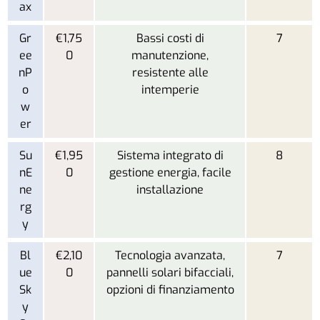
ax
Gr
€1,75
Bassi costi di
7
ee
0
manutenzione,
nP
resistente alle
o
intemperie
w
er
Su
€1,95
Sistema integrato di
8
nE
0
gestione energia, facile
ne
installazione
rg
y
Bl
€2,10
Tecnologia avanzata,
7
ue
0
pannelli solari bifacciali,
Sk
opzioni di finanziamento
y