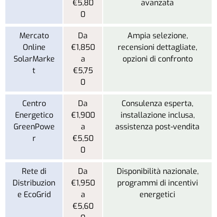
€5,80
avanzata
0
Mercato
Da
Ampia selezione,
Online
€1,850
recensioni dettagliate,
SolarMarke
a
opzioni di confronto
t
€5,75
0
Centro
Da
Consulenza esperta,
Energetico
€1,900
installazione inclusa,
GreenPowe
a
assistenza post-vendita
r
€5,50
0
Rete di
Da
Disponibilità nazionale,
Distribuzion
€1,950
programmi di incentivi
e EcoGrid
a
energetici
€5,60