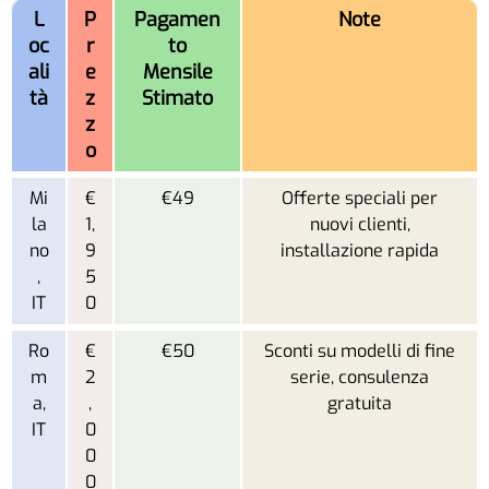
L
P
Pagamen
Note
oc
r
to
ali
e
Mensile
tà
z
Stimato
z
o
Mi
€
€49
Offerte speciali per
la
1,
nuovi clienti,
no
9
installazione rapida
,
5
IT
0
Ro
€
€50
Sconti su modelli di fine
m
2
serie, consulenza
a,
,
gratuita
IT
0
0
0