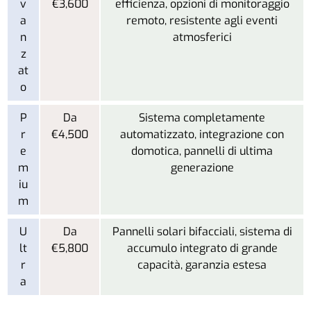
v
€3,600
efficienza, opzioni di monitoraggio
a
remoto, resistente agli eventi
n
atmosferici
z
at
o
P
Da
Sistema completamente
r
€4,500
automatizzato, integrazione con
e
domotica, pannelli di ultima
m
generazione
iu
m
U
Da
Pannelli solari bifacciali, sistema di
lt
€5,800
accumulo integrato di grande
r
capacità, garanzia estesa
a