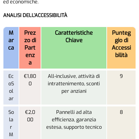
ed economiche.
ANALISI DELL’ACCESSIBILITÀ
M
Prez
Caratteristiche
Punteg
ar
zo di
Chiave
gio di
ca
Part
Accessi
enz
bilità
a
Ec
€1,80
All-inclusive, attività di
9
oS
0
intrattenimento, sconti
ol
per anziani
ar
So
€2,0
Pannelli ad alta
8
la
00
efficienza, garanzia
r
estesa, supporto tecnico
M