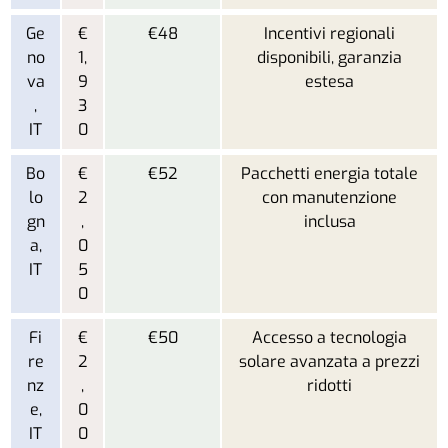
Ge
€
€48
Incentivi regionali
no
1,
disponibili, garanzia
va
9
estesa
,
3
IT
0
Bo
€
€52
Pacchetti energia totale
lo
2
con manutenzione
gn
,
inclusa
a,
0
IT
5
0
Fi
€
€50
Accesso a tecnologia
re
2
solare avanzata a prezzi
nz
,
ridotti
e,
0
IT
0