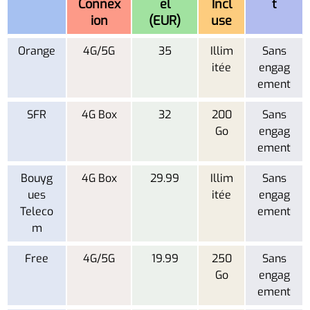
Connex
el
Incl
t
ion
(EUR)
use
Orange
4G/5G
35
Illim
Sans
itée
engag
ement
SFR
4G Box
32
200
Sans
Go
engag
ement
Bouyg
4G Box
29.99
Illim
Sans
ues
itée
engag
Teleco
ement
m
Free
4G/5G
19.99
250
Sans
Go
engag
ement