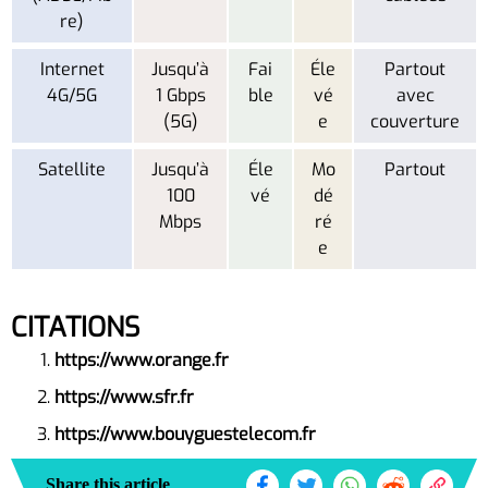
re)
Internet
Jusqu’à
Fai
Éle
Partout
4G/5G
1 Gbps
ble
vé
avec
(5G)
e
couverture
Satellite
Jusqu’à
Éle
Mo
Partout
100
vé
dé
Mbps
ré
e
CITATIONS
https://www.orange.fr
https://www.sfr.fr
https://www.bouyguestelecom.fr
Share this article