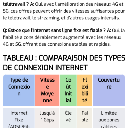
télétravail ?
A:
Oui, avec l’amélioration des réseaux 4G et
5G, ces offres peuvent offrir des vitesses suffisantes pour
le télétravail, le streaming, et d’autres usages intensifs.
Q: Est-ce que l’Internet sans ligne fixe est fiable ?
A:
Oui, la
fiabilité a considérablement augmenté avec les réseaux
4G et 5G, offrant des connexions stables et rapides.
TABLEAU : COMPARAISON DES TYPES
DE CONNEXION INTERNET
Type de
Vitess
Co
Fl
Couvertu
Connexio
e
ût
exi
re
n
Moye
Init
bili
nne
ial
té
Internet
Jusqu’à
Éle
Fai
Limitée
Fixe
1 Gbps
vé
ble
aux zones
(ADSL/Fib
câblées