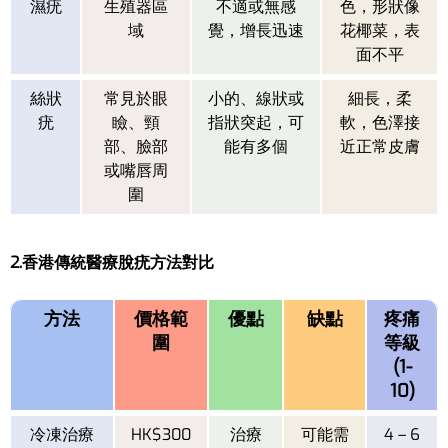
濕疣
生殖器區
不適或無感
色，形狀像
域
覺，增長迅速
花椰菜，表
面不平
絲狀
常見於眼
小的、線狀或
細長，柔
疣
瞼、頸
指狀突起，可
軟，色澤接
部、臉部
能有多個
近正常皮膚
或嘴唇周
圍
2.香港傳統醫療脫疣方法對比
方法
價格範
優點
缺點
疼痛
圍
等級
(1-
10)
冷凍治療
HK$300
治療
可能需
4 – 6