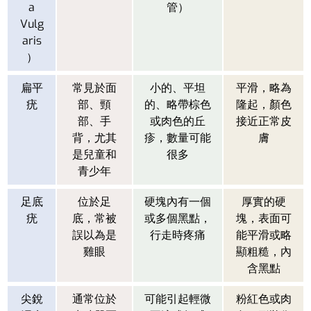
a
管）
Vulg
aris
）
扁平
常見於面
小的、平坦
平滑，略為
疣
部、頸
的、略帶棕色
隆起，顏色
部、手
或肉色的丘
接近正常皮
背，尤其
疹，數量可能
膚
是兒童和
很多
青少年
足底
位於足
硬塊內有一個
厚實的硬
疣
底，常被
或多個黑點，
塊，表面可
誤以為是
行走時疼痛
能平滑或略
雞眼
顯粗糙，內
含黑點
尖銳
通常位於
可能引起輕微
粉紅色或肉