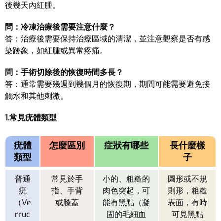
後幾天內紅腫。
問：冷凍治療後需要注意什麼？
答：治療後需要保持治療區域的清潔，並注意觀察是否有感
染跡象，如紅腫或異常疼痛。
問：手術切除後的恢復時間多長？
答：通常需要幾週到幾個月的恢復期，期間可能需要避免接
觸水和其他刺激。
1.常見疣體類型
疣體
怎麼區別
症狀有哪些
長什麼樣
類型
子
普通
常見於手
小的、粗糙的
圓形或不規
疣
指、手背
肉色突起，可
則形，粗糙
（Ve
或膝蓋
能有黑點（凝
表面，有時
rruc
固的毛細血
可見黑點