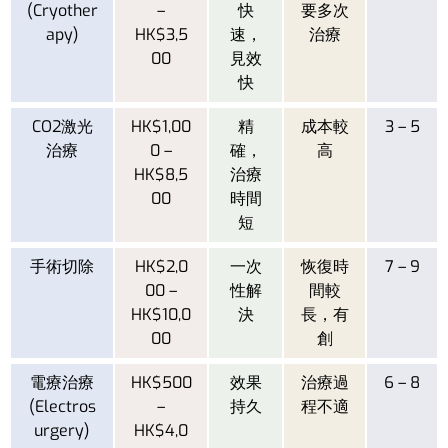
(Cryother
–
快
要多次
apy)
HK$3,5
速，
治療
00
見效
快
CO2激光
HK$1,00
精
成本較
3 – 5
治療
0 –
確，
高
HK$8,5
治療
00
時間
短
手術切除
HK$2,0
一次
恢復時
7 – 9
00 –
性解
間較
HK$10,0
決
長，有
00
創
電療治療
HK$500
效果
治療過
6 – 8
(Electros
–
持久
程不適
urgery)
HK$4,0